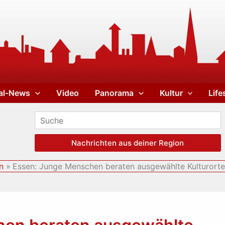
al-News
Video
Panorama
Kultur
Life
Nachrichten aus deiner Region
n
Essen: Junge Menschen beraten ausgewählte Kulturort