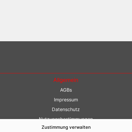
Allgemein
AGBs
Impressum
Datenschutz
Nutzungsbestimmungen
Zustimmung verwalten
Kontakt