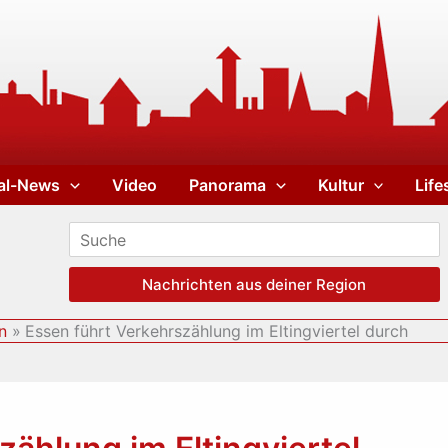
al-News
Video
Panorama
Kultur
Life
Nachrichten aus deiner Region
n
Essen führt Verkehrszählung im Eltingviertel durch