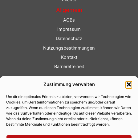
Allgemein
AGBs
Impressum
Datenschutz
Nutzungsbestimmungen
Kontakt
Barrierefreiheit
Service
Zustimmung verwalten
Fotoservice
Um dir ein optimales Erlebnis zu bieten, verwenden wir Technologien wie
Videoservice
Cookies, um Geräteinformationen zu speichern und/oder darauf
Werbung
zuzugreifen. Wenn du diesen Technologien zustimmst, können wir Daten
wie das Surfverhalten oder eindeutige IDs auf dieser Website verarbeiten.
Contenterstellung
Wenn du deine Zustimmung nicht erteilst oder zurückziehst, können
bestimmte Merkmale und Funktionen beeinträchtigt werden.
Lokalnachrichten
Lokalfernsehen