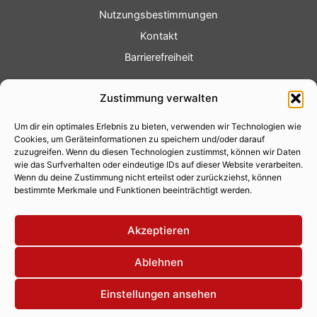
Nutzungsbestimmungen
Kontakt
Barrierefreiheit
Service
Zustimmung verwalten
Fotoservice
Um dir ein optimales Erlebnis zu bieten, verwenden wir Technologien wie
Videoservice
Cookies, um Geräteinformationen zu speichern und/oder darauf
Werbung
zuzugreifen. Wenn du diesen Technologien zustimmst, können wir Daten
wie das Surfverhalten oder eindeutige IDs auf dieser Website verarbeiten.
Contenterstellung
Wenn du deine Zustimmung nicht erteilst oder zurückziehst, können
bestimmte Merkmale und Funktionen beeinträchtigt werden.
Lokalnachrichten
Lokalfernsehen
Akzeptieren
Eventkalender
Ablehnen
Einstellungen ansehen
Copyright 2026 © Xity Online GmbH