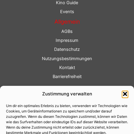
Kino Guide
Events
Allgemein
AGBs
Impressum
Datenschutz
Nutzungsbestimmungen
Kontakt
Barrierefreiheit
Service
Zustimmung verwalten
Fotoservice
Um dir ein optimales Erlebnis zu bieten, verwenden wir Technologien wie
Videoservice
Cookies, um Geräteinformationen zu speichern und/oder darauf
Werbung
zuzugreifen. Wenn du diesen Technologien zustimmst, können wir Daten
wie das Surfverhalten oder eindeutige IDs auf dieser Website verarbeiten.
Contenterstellung
Wenn du deine Zustimmung nicht erteilst oder zurückziehst, können
bestimmte Merkmale und Funktionen beeinträchtigt werden.