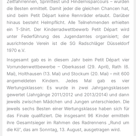
Zeitfahrrennen, Sprinttest und Hindernisparcours – wurden
die Besten ermittelt. Damit jeder die gleichen Chancen hat,
sind beim Petit Départ keine Rennräder erlaubt. Darüber
hinaus besteht Helmpflicht. Alle Teilnehmenden erhielten
ein T-Shirt. Der Kinderradwettbewerb Petit Départ wird
unter Federführung des Jugendamtes organisiert; der
ausrichtende Verein ist die SG Radschläger Düsseldorf
1970 e.V.
Insgesamt gab es in diesem Jahr beim Petit Départ vier
Vorrundenwettbewerbe – Oberkassel (29. April), Rath (6.
Mai), Holthausen (13. Mai) und Stockum (20. Mai) – mit 600
angemeldeten Kindern. Jedes Mal gab es vier
Wertungsklassen: Es wurde in zwei Jahrgangsklassen
gewertet (Jahrgänge 2011/2012 und 2013/2014) und dann
jeweils zwischen Mädchen und Jungen unterschieden. Die
jeweils sechs Besten einer Wertungsklasse haben sich für
das Finale qualifiziert. Die insgesamt 96 Kinder ermitteln
ihre Gesamtsieger im Rahmen des Radrennens „Rund um
die Kö“, das am Sonntag, 13. August, ausgetragen wird.