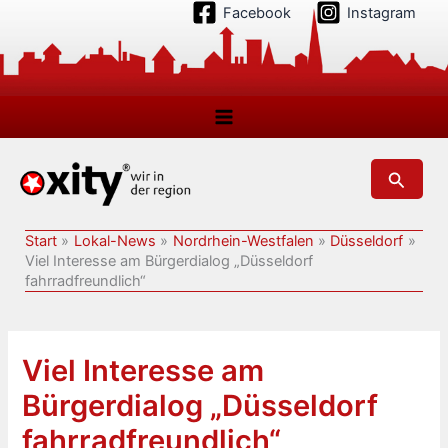
Zum
Facebook
Instagram
Inhalt
springen
Suchen
Start
Lokal-News
Nordrhein-Westfalen
Düsseldorf
Viel Interesse am Bürgerdialog „Düsseldorf
fahrradfreundlich“
Viel Interesse am
Bürgerdialog „Düsseldorf
fahrradfreundlich“