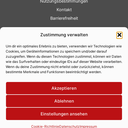
Nutzungsbestimmungen
Kontakt
Barrierefreiheit
Service
Zustimmung verwalten
Fotoservice
Um dir ein optimales Erlebnis zu bieten, verwenden wir Technologien wie
Videoservice
Cookies, um Geräteinformationen zu speichern und/oder darauf
Werbung
zuzugreifen. Wenn du diesen Technologien zustimmst, können wir Daten
wie das Surfverhalten oder eindeutige IDs auf dieser Website verarbeiten.
Contenterstellung
Wenn du deine Zustimmung nicht erteilst oder zurückziehst, können
bestimmte Merkmale und Funktionen beeinträchtigt werden.
Lokalnachrichten
Lokalfernsehen
Akzeptieren
Eventkalender
Ablehnen
Einstellungen ansehen
Copyright 2026 © Xity Online GmbH
Cookie-Richtlinie
Datenschutz
Impressum