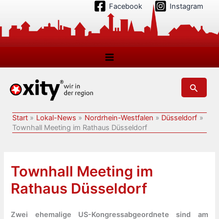
Zum
Facebook
Instagram
Inhalt
springen
Suchen
Start
Lokal-News
Nordrhein-Westfalen
Düsseldorf
Townhall Meeting im Rathaus Düsseldorf
Townhall Meeting im
Rathaus Düsseldorf
Zwei ehemalige US-Kongressabgeordnete sind am