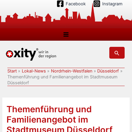
Zum
Facebook
Instagram
Inhalt
springen
Suchen
Start
Lokal-News
Nordrhein-Westfalen
Düsseldorf
Themenführung und Familienangebot im Stadtmuseum
Düsseldorf
Themenführung und
Familienangebot im
Stadtmuseum Düsseldorf