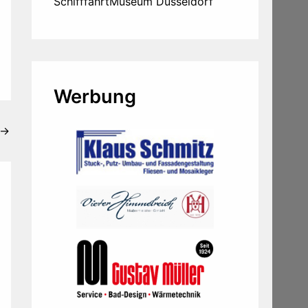
SchifffahrtMuseum Düsseldorf
Werbung
→