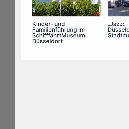
Kinder- und
„Jazz:
Familienführung im
Düsseld
SchifffahrtMuseum
Stadtm
Düsseldorf