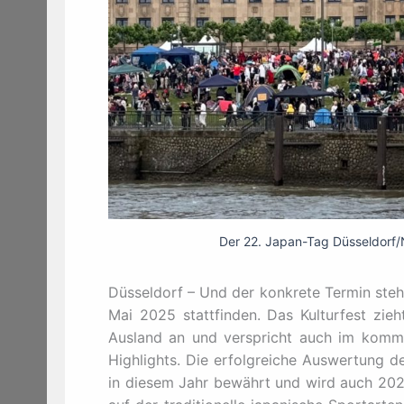
Der 22. Japan-Tag Düsseldorf/N
Düsseldorf – Und der konkrete Termin steh
Mai 2025 stattfinden. Das Kulturfest zie
Ausland an und verspricht auch im komme
Highlights. Die erfolgreiche Auswertung d
in diesem Jahr bewährt und wird auch 2025