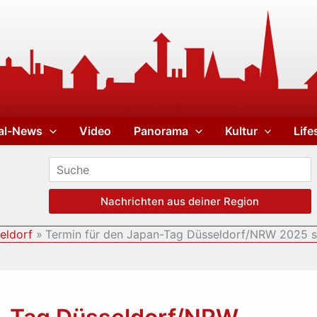
al-News
Video
Panorama
Kultur
Life
Nachrichten aus deiner Region
eldorf
Termin für den Japan-Tag Düsseldorf/NRW 2025 st