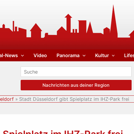
al-News
Video
Panorama
Kultur
Life
Nachrichten aus deiner Region
eldorf
Stadt Düsseldorf gibt Spielplatz im IHZ-Park frei