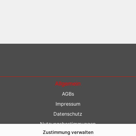
Allgemein
AGBs
Impressum
Datenschutz
Nutzungsbestimmungen
Zustimmung verwalten
Kontakt