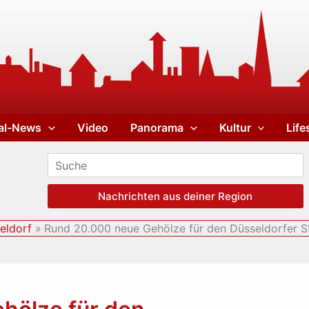
al-News
Video
Panorama
Kultur
Life
Nachrichten aus deiner Region
eldorf
Rund 20.000 neue Gehölze für den Düsseldorfer 