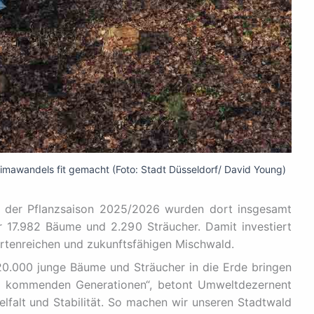
imawandels fit gemacht (Foto: Stadt Düsseldorf/ David Young)
s der Pflanzsaison 2025/2026 wurden dort insgesamt
 17.982 Bäume und 2.290 Sträucher. Damit investiert
, artenreichen und zukunftsfähigen Mischwald.
 20.000 junge Bäume und Sträucher in die Erde bringen
die kommenden Generationen“, betont Umweltdezernent
ielfalt und Stabilität. So machen wir unseren Stadtwald