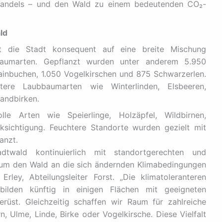
awandels – und den Wald zu einem bedeutenden CO₂-
ld
 die Stadt konsequent auf eine breite Mischung
 Baumarten. Gepflanzt wurden unter anderem 5.950
ainbuchen, 1.050 Vogelkirschen und 875 Schwarzerlen.
ere Laubbaumarten wie Winterlinden, Elsbeeren,
andbirken.
le Arten wie Speierlinge, Holzäpfel, Wildbirnen,
ksichtigung. Feuchtere Standorte wurden gezielt mit
anzt.
dtwald kontinuierlich mit standortgerechten und
 um den Wald an die sich ändernden Klimabedingungen
rley, Abteilungsleiter Forst. „Die klimatoleranteren
ilden künftig in einigen Flächen mit geeigneten
rüst. Gleichzeitig schaffen wir Raum für zahlreiche
 Ulme, Linde, Birke oder Vogelkirsche. Diese Vielfalt