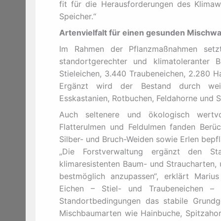
fit für die Herausforderungen des Klim
Speicher.“
Artenvielfalt für einen gesunden Mischwa
Im Rahmen der Pflanzmaßnahmen setzt
standortgerechter und klimatoleranter
Stieleichen, 3.440 Traubeneichen, 2.280 H
Ergänzt wird der Bestand durch weit
Esskastanien, Rotbuchen, Feldahorne und S
Auch seltenere und ökologisch wertvol
Flatterulmen und Feldulmen fanden Berüc
Silber- und Bruch-Weiden sowie Erlen bepfl
„Die Forstverwaltung ergänzt den Sta
klimaresistenten Baum- und Straucharten,
bestmöglich anzupassen“, erklärt Marius E
Eichen – Stiel- und Traubeneichen – b
Standortbedingungen das stabile Grundge
Mischbaumarten wie Hainbuche, Spitzahorn,