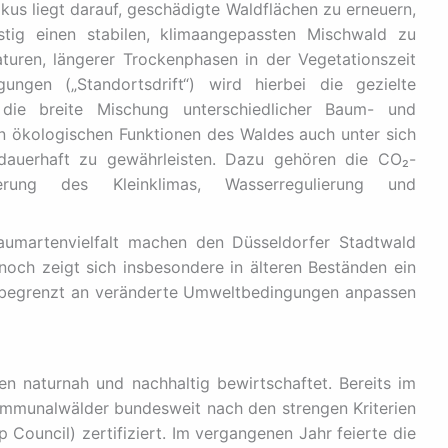
s liegt darauf, geschädigte Waldflächen zu erneuern,
istig einen stabilen, klimaangepassten Mischwald zu
turen, längerer Trockenphasen in der Vegetationszeit
ungen („Standortsdrift“) wird hierbei die gezielte
die breite Mischung unterschiedlicher Baum- und
gen ökologischen Funktionen des Waldes auch unter sich
dauerhaft zu gewährleisten. Dazu gehören die CO₂-
ung des Kleinklimas, Wasserregulierung und
aumartenvielfalt machen den Düsseldorfer Stadtwald
nnoch zeigt sich insbesondere in älteren Beständen ein
r begrenzt an veränderte Umweltbedingungen anpassen
n naturnah und nachhaltig bewirtschaftet. Bereits im
ommunalwälder bundesweit nach den strengen Kriterien
Council) zertifiziert. Im vergangenen Jahr feierte die