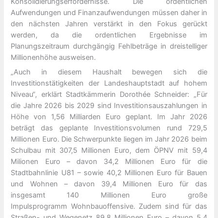
Konsolidierungserfordernisse. Die ordentlichen
Aufwendungen und Finanzaufwendungen müssen daher in
den nächsten Jahren verstärkt in den Fokus gerückt
werden, da die ordentlichen Ergebnisse im
Planungszeitraum durchgängig Fehlbeträge in dreistelliger
Millionenhöhe ausweisen.
„Auch in diesem Haushalt bewegen sich die
Investitionstätigkeiten der Landeshauptstadt auf hohem
Niveau“, erklärt Stadtkämmerin Dorothée Schneider: „Für
die Jahre 2026 bis 2029 sind Investitionsauszahlungen in
Höhe von 1,56 Milliarden Euro geplant. Im Jahr 2026
beträgt das geplante Investitionsvolumen rund 729,5
Millionen Euro. Die Schwerpunkte liegen im Jahr 2026 beim
Schulbau mit 307,5 Millionen Euro, dem ÖPNV mit 59,4
Milionen Euro – davon 34,2 Millionen Euro für die
Stadtbahnlinie U81 – sowie 40,2 Millionen Euro für Bauen
und Wohnen – davon 39,4 Millionen Euro für das
insgesamt 140 Millionen Euro große
Impulsprogramm Wohnbauoffensive. Zudem sind für das
Straßen- und Wegenetz 89,8 Millionen Euro – davon 5,4