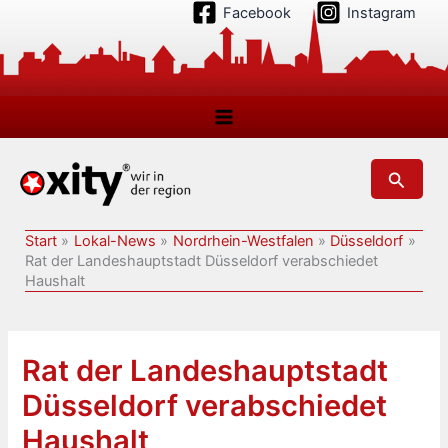
Zum
Facebook
Instagram
Inhalt
springen
Suchen
Start
Lokal-News
Nordrhein-Westfalen
Düsseldorf
Rat der Landeshauptstadt Düsseldorf verabschiedet
Haushalt
Rat der Landeshauptstadt
Düsseldorf verabschiedet
Haushalt