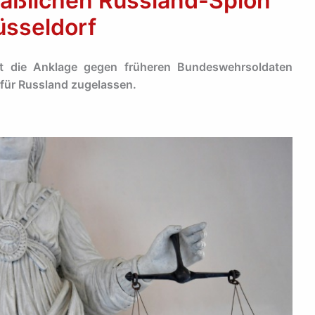
aßlichen Russland-Spion
üsseldorf
at die Anklage gegen früheren Bundeswehrsoldaten
für Russland zugelassen.