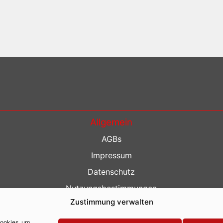
Allgemein
AGBs
Impressum
Datenschutz
Nutzungsbestimmungen
Zustimmung verwalten
Kontakt
Barrierefreiheit
Cookies, um