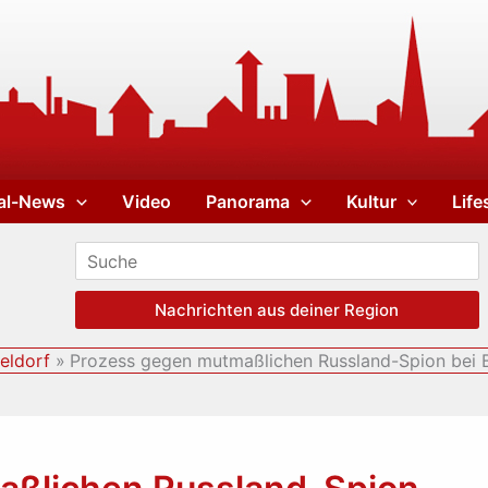
al-News
Video
Panorama
Kultur
Life
Nachrichten aus deiner Region
eldorf
Prozess gegen mutmaßlichen Russland-Spion bei 