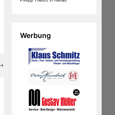
Philipp Thelott in Hanau
Werbung
→