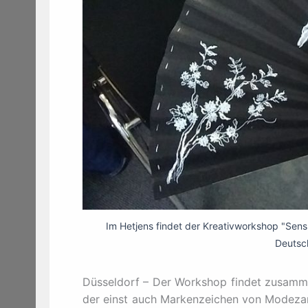
Im Hetjens findet der Kreativworkshop "Sensu
Deutsc
Düsseldorf – Der Workshop findet zusammen
der einst auch Markenzeichen von Modezar 