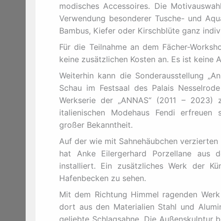
modisches Accessoires. Die Motivauswahl i
Verwendung besonderer Tusche- und Aquar
Bambus, Kiefer oder Kirschblüte ganz indiv
Für die Teilnahme an dem Fächer-Worksho
keine zusätzlichen Kosten an. Es ist keine 
Weiterhin kann die Sonderausstellung „An
Schau im Festsaal des Palais Nesselrode 
Werkserie der „ANNAS“ (2011 – 2023) z
italienischen Modehaus Fendi erfreuen s
großer Bekanntheit.
Auf der wie mit Sahnehäubchen verzierten
hat Anke Eilergerhard Porzellane aus d
installiert. Ein zusätzliches Werk der K
Hafenbecken zu sehen.
Mit dem Richtung Himmel ragenden Werk 
dort aus den Materialien Stahl und Alum
geliebte Schlagsahne. Die Außenskulptur b