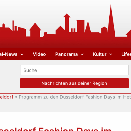
al-News
Video
Panorama
Kultur
Life
Nachrichten aus deiner Region
eldorf
Programm zu den Düsseldorf Fashion Days im Het