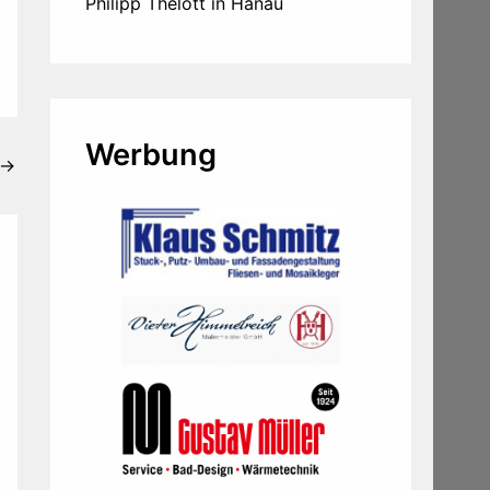
Philipp Thelott in Hanau
Werbung
→