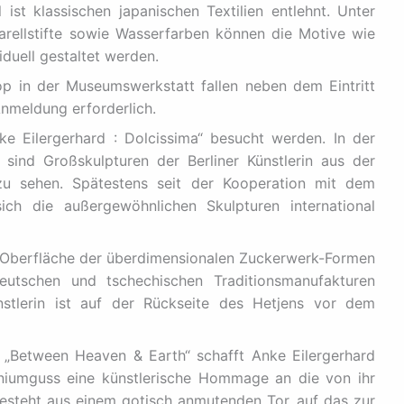
st klassischen japanischen Textilien entlehnt. Unter
ellstifte sowie Wasserfarben können die Motive wie
iduell gestaltet werden.
p in der Museumswerkstatt fallen neben dem Eintritt
Anmeldung erforderlich.
ke Eilergerhard : Dolcissima“ besucht werden. In der
sind Großskulpturen der Berliner Künstlerin aus der
u sehen. Spätestens seit der Kooperation mit dem
ich die außergewöhnlichen Skulpturen international
 Oberfläche der überdimensionalen Zuckerwerk-Formen
eutschen und tschechischen Traditionsmanufakturen
ünstlerin ist auf der Rückseite des Hetjens vor dem
„Between Heaven & Earth“ schafft Anke Eilergerhard
iniumguss eine künstlerische Hommage an die von ihr
esteht aus einem gotisch anmutenden Tor, auf das zur