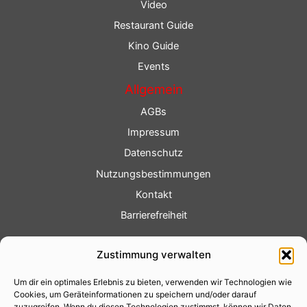
Video
Restaurant Guide
Kino Guide
Events
Allgemein
AGBs
Impressum
Datenschutz
Nutzungsbestimmungen
Kontakt
Barrierefreiheit
Service
Zustimmung verwalten
Fotoservice
Um dir ein optimales Erlebnis zu bieten, verwenden wir Technologien wie
Videoservice
Cookies, um Geräteinformationen zu speichern und/oder darauf
zuzugreifen. Wenn du diesen Technologien zustimmst, können wir Daten