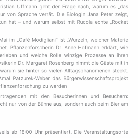
Christian Uffmann geht der Frage nach, warum es „das
tur von Sprache verrät. Die Biologin Jana Peter zeigt,
tun hat – und warum selbst mit Rucola echte „Rocket
i im „Café Modigliani“ ist „Wurzeln, weicher Materie
t. Pflanzenforscherin Dr. Anne Hofmann erklärt, wie
erleben und welche Rolle winzige Prozesse an ihren
ysikerin Dr. Margaret Rosenberg nimmt die Gäste mit in
 warum sie hinter so vielen Alltagsphänomenen steckt.
lli Amal Patzurek-Weber das Bürgerwissenschaftsprojekt
r Pflanzenforschung zu werden
rtragenden mit den Besucherinnen und Besuchern:
nicht nur von der Bühne aus, sondern auch beim Bier am
ils ab 18:00 Uhr präsentiert. Die Veranstaltungsorte