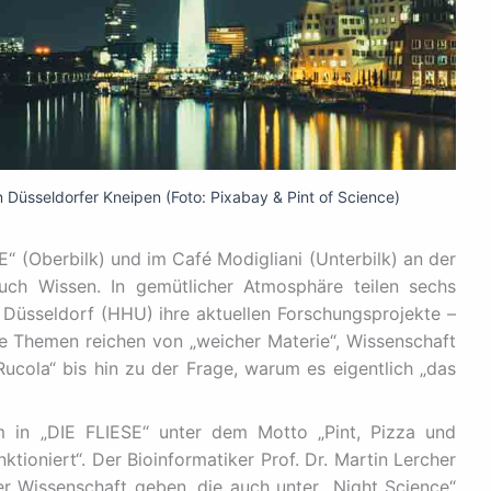
Düsseldorfer Kneipen (Foto: Pixabay & Pint of Science)
“ (Oberbilk) und im Café Modigliani (Unterbilk) an der
uch Wissen. In gemütlicher Atmosphäre teilen sechs
 Düsseldorf (HHU) ihre aktuellen Forschungsprojekte –
ie Themen reichen von „weicher Materie“, Wissenschaft
cola“ bis hin zu der Frage, warum es eigentlich „das
 in „DIE FLIESE“ unter dem Motto „Pint, Pizza und
ktioniert“. Der Bioinformatiker Prof. Dr. Martin Lercher
der Wissenschaft geben, die auch unter „Night Science“