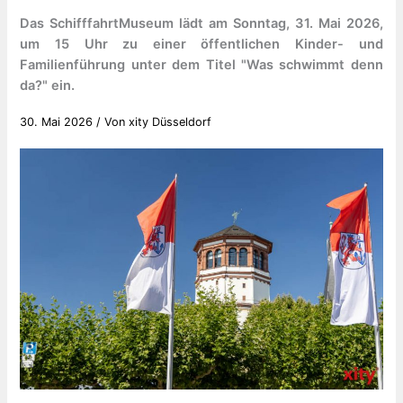
Das SchifffahrtMuseum lädt am Sonntag, 31. Mai 2026,
um 15 Uhr zu einer öffentlichen Kinder- und
Familienführung unter dem Titel "Was schwimmt denn
da?" ein.
30. Mai 2026
/ Von
xity Düsseldorf