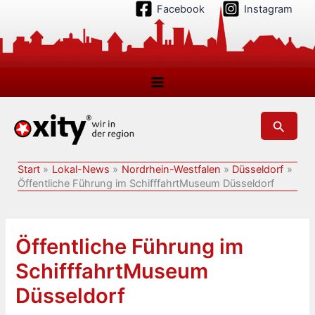
Zum
Facebook
Instagram
Inhalt
springen
Suchen
Start
Lokal-News
Nordrhein-Westfalen
Düsseldorf
Öffentliche Führung im SchifffahrtMuseum Düsseldorf
Öffentliche Führung im
SchifffahrtMuseum
Düsseldorf