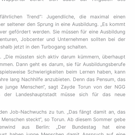
fährlichen Trend“: Jugendliche, die maximal einen
er seltener den Sprung in eine Ausbildung. „Es kommt
iver gefördert werden. Sie müssen für eine Ausbildung
genturen, Jobcenter und Unternehmen sollten bei der
halb jetzt in den Turbogang schalten.
en. „Die müssten sich aktiv darum kümmern, überhaupt
mmen. Dann geht es darum, sie für Ausbildungsberufe
spielsweise Schwierigkeiten beim Lernen haben, kann
ahre lang Nachhilfe anzubieten. Denn das Pensum, das
iele junge Menschen“, sagt Zayde Torun von der NGG
in der Landeshauptstadt müsse sich für das neue
 den Job-Nachwuchs zu tun. „Das fängt damit an, das
en Menschen steckt“, so Torun. Ab diesem Sommer gebe
enwind aus Berlin: „Der Bundestag hat eine
gust haben junge Menschen damit Anspruch auf eine