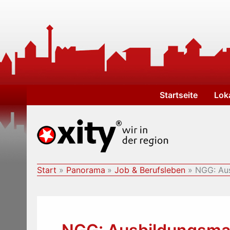
Zum
Inhalt
springen
Startseite
Lok
Start
Panorama
Job & Berufsleben
NGG: Aus