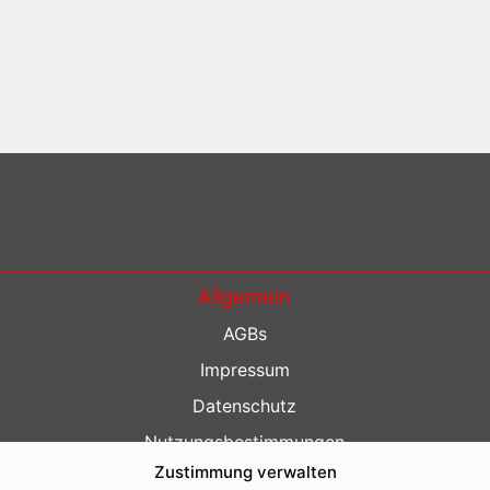
Allgemein
AGBs
Impressum
Datenschutz
Nutzungsbestimmungen
Zustimmung verwalten
Kontakt