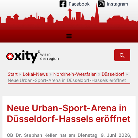
Zum
Facebook
Instagram
Inhalt
springen
Suchen
Start
Lokal-News
Nordrhein-Westfalen
Düsseldorf
Neue Urban-Sport-Arena in Düsseldorf-Hassels eröffnet
Neue Urban-Sport-Arena in
Düsseldorf-Hassels eröffnet
OB Dr. Stephan Keller hat am Dienstag, 9. Juni 2026,