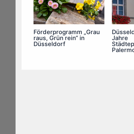
Düsseld
Förderprogramm „Grau
Jahre
raus, Grün rein“ in
Städtep
Düsseldorf
Palerm