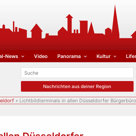
al-News
Video
Panorama
Kultur
Life
Nachrichten aus deiner Region
eldorf
Lichtbildterminals in allen Düsseldorfer Bürgerbür