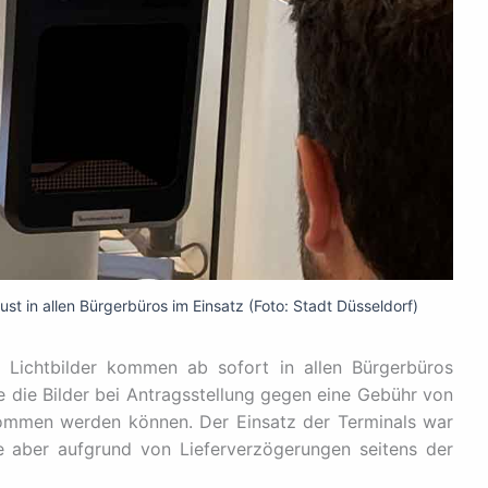
ust in allen Bürgerbüros im Einsatz (Foto: Stadt Düsseldorf)
n Lichtbilder kommen ab sofort in allen Bürgerbüros
e die Bilder bei Antragsstellung gegen eine Gebühr von
nommen werden können. Der Einsatz der Terminals war
e aber aufgrund von Lieferverzögerungen seitens der