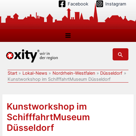
Zum
Facebook
Instagram
Inhalt
springen
Suchen
Start
Lokal-News
Nordrhein-Westfalen
Düsseldorf
Kunstworkshop im SchifffahrtMuseum Düsseldorf
Kunstworkshop im
SchifffahrtMuseum
Düsseldorf