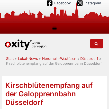
Zum
Facebook
Instagram
Inhalt
springen
Suchen
Start
Lokal-News
Nordrhein-Westfalen
Düsseldorf
Kirschblütenempfang auf der Galopprennbahn Düsseldorf
Kirschblütenempfang auf
der Galopprennbahn
Düsseldorf