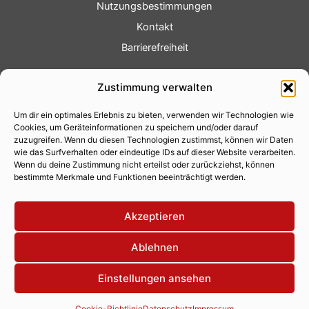
Nutzungsbestimmungen
Kontakt
Barrierefreiheit
Service
Zustimmung verwalten
Fotoservice
Um dir ein optimales Erlebnis zu bieten, verwenden wir Technologien wie
Videoservice
Cookies, um Geräteinformationen zu speichern und/oder darauf
Werbung
zuzugreifen. Wenn du diesen Technologien zustimmst, können wir Daten
wie das Surfverhalten oder eindeutige IDs auf dieser Website verarbeiten.
Contenterstellung
Wenn du deine Zustimmung nicht erteilst oder zurückziehst, können
bestimmte Merkmale und Funktionen beeinträchtigt werden.
Lokalnachrichten
Lokalfernsehen
Akzeptieren
Eventkalender
Ablehnen
Einstellungen ansehen
Copyright 2026 © Xity Online GmbH
Cookie-Richtlinie
Datenschutz
Impressum