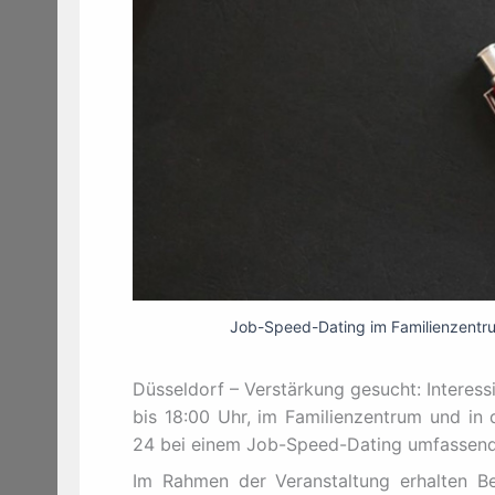
Job-Speed-Dating im Familienzentrum
Düsseldorf – Verstärkung gesucht: Interess
bis 18:00 Uhr, im Familienzentrum und in 
24 bei einem Job-Speed-Dating umfassend 
Im Rahmen der Veranstaltung erhalten 