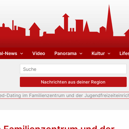
al-News
Video
Panorama
Kultur
Life
Nachrichten aus deiner Region
d-Dating im Familienzentrum und der Jugendfreizeiteinric