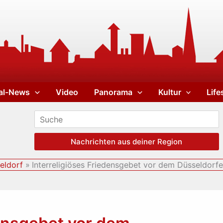
al-News
Video
Panorama
Kultur
Life
Nachrichten aus deiner Region
eldorf
Interreligiöses Friedensgebet vor dem Düsseldorf