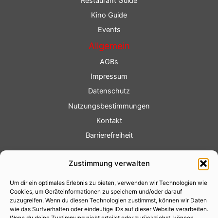
Restaurant Guide
Kino Guide
Events
Allgemein
AGBs
Impressum
Datenschutz
Nutzungsbestimmungen
Kontakt
Barrierefreiheit
Service
Zustimmung verwalten
Fotoservice
Um dir ein optimales Erlebnis zu bieten, verwenden wir Technologien wie
Videoservice
Cookies, um Geräteinformationen zu speichern und/oder darauf
Werbung
zuzugreifen. Wenn du diesen Technologien zustimmst, können wir Daten
wie das Surfverhalten oder eindeutige IDs auf dieser Website verarbeiten.
Contenterstellung
Wenn du deine Zustimmung nicht erteilst oder zurückziehst, können