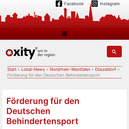
Zum
Facebook
Instagram
Inhalt
springen
Suchen
Start
Lokal-News
Nordrhein-Westfalen
Düsseldorf
Förderung für den Deutschen Behindertensport
Förderung für den
Deutschen
Behindertensport