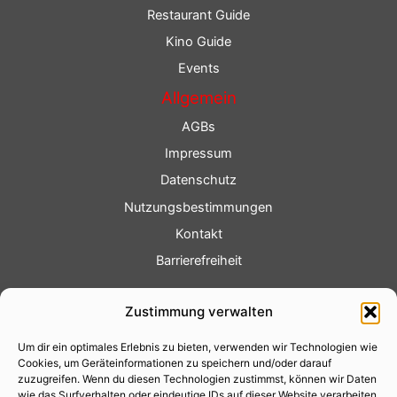
Restaurant Guide
Kino Guide
Events
Allgemein
AGBs
Impressum
Datenschutz
Nutzungsbestimmungen
Kontakt
Barrierefreiheit
Service
Zustimmung verwalten
Fotoservice
Um dir ein optimales Erlebnis zu bieten, verwenden wir Technologien wie
Videoservice
Cookies, um Geräteinformationen zu speichern und/oder darauf
Werbung
zuzugreifen. Wenn du diesen Technologien zustimmst, können wir Daten
wie das Surfverhalten oder eindeutige IDs auf dieser Website verarbeiten.