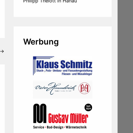
Philipp Thelott in Hanau
Werbung
→