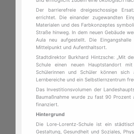
und ermöglicht zudem eine ökologisch nachh
Der barrierefreie dreigeschossige Er
errichtet. Die einander zugewandten E
Materialen und des Farbkonzeptes symboli
Straße hinweg. In dem neuen Gebäude werd
Aula neu aufgestellt. Die Eingangshalle
Mittelpunkt und Aufenthaltsort.
Stadtdirektor Burkhard Hintzsche: „Mit de
Schule einen neuen Hauptstandort mit
Schülerinnen und Schüler können sich 
Lernbereiche und ein Selbstlernzentrum fre
Das Investitionsvolumen der Landeshauptst
Baumaßnahme wurde zu fast 90 Prozent a
finanziert.
Hintergrund
Die Lore-Lorentz-Schule ist ein städtis
Gestaltung, Gesundheit und Soziales, Phys