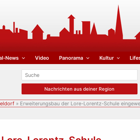
al-News
Video
Panorama
Kultur
Life
Nachrichten aus deiner Region
eldorf
Erweiterungsbau der Lore-Lorentz-Schule eingewe