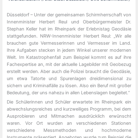
Düsseldorf – Unter der gemeinsamen Schirmherrschaft von
Innenminister Herbert Reul und Oberbürgermeister Dr.
Stephan Keller hat im Rheinpark der Erlebnistag Geodäsie
stattgefunden. NRW-Innenminister Herbert Reul: „Wir alle
brauchen gute Vermesserinnen und Vermesser im Land.
Ihre Aufgaben stecken in jedem Winkel unserer modernen
Welt. Im Katastrophenfall zum Beispiel kommt es auf ihre
Fachexpertise an, mit der aktuelle Lagebilder mit Geobezug
erstellt werden. Aber auch die Polizei braucht die Geodäsie,
um etwa Tatorte und Spurenlagen dreidimensional zu
sichern und Kriminalfälle zu lösen. Also ein Beruf mit großer
Bedeutung, der uns nahezu in allen Lebenslagen begleitet.“
Die Schülerinnen und Schüler erwartete im Rheinpark ein
abwechslungsreiches und kurzweiliges Programm, bei dem
Ausprobieren und Mitmachen ausdrücklich erwünscht
waren. Vor Ort wurden an verschiedenen Stationen
verschiedene Messmethoden und hochmoderne
Instrumente präsentiert. Angeboten wurde zum Beispiel die