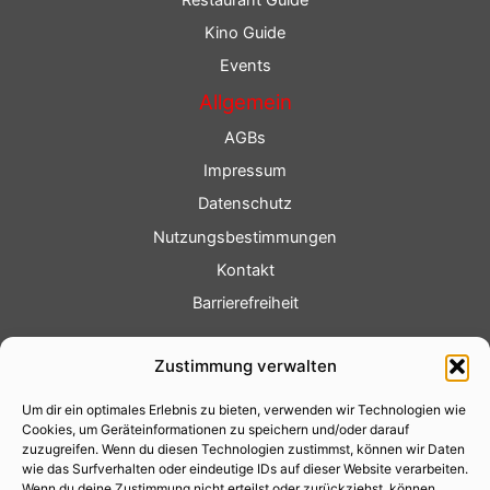
Kino Guide
Events
Allgemein
AGBs
Impressum
Datenschutz
Nutzungsbestimmungen
Kontakt
Barrierefreiheit
Service
Zustimmung verwalten
Fotoservice
Um dir ein optimales Erlebnis zu bieten, verwenden wir Technologien wie
Videoservice
Cookies, um Geräteinformationen zu speichern und/oder darauf
Werbung
zuzugreifen. Wenn du diesen Technologien zustimmst, können wir Daten
wie das Surfverhalten oder eindeutige IDs auf dieser Website verarbeiten.
Contenterstellung
Wenn du deine Zustimmung nicht erteilst oder zurückziehst, können