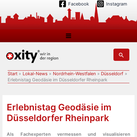
Zum
Facebook
Instagram
Inhalt
springen
Suchen
Start
Lokal-News
Nordrhein-Westfalen
Düsseldorf
Erlebnistag Geodäsie im Düsseldorfer Rheinpark
Erlebnistag Geodäsie im
Düsseldorfer Rheinpark
Als Fachexperten vermessen und visualisieren