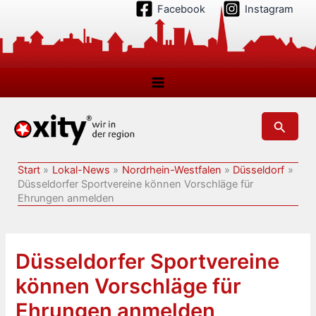
Zum
Facebook
Instagram
Inhalt
springen
Suchen
Start
Lokal-News
Nordrhein-Westfalen
Düsseldorf
Düsseldorfer Sportvereine können Vorschläge für
Ehrungen anmelden
Düsseldorfer Sportvereine
können Vorschläge für
Ehrungen anmelden