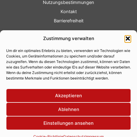
Nutzungsbestimmungen
Kontakt
Barrierefreiheit
Service
Zustimmung verwalten
Fotoservice
Um dir ein optimales Erlebnis zu bieten, verwenden wir Technologien wie
Videoservice
Cookies, um Geräteinformationen zu speichern und/oder darauf
Werbung
zuzugreifen. Wenn du diesen Technologien zustimmst, können wir Daten
wie das Surfverhalten oder eindeutige IDs auf dieser Website verarbeiten.
Contenterstellung
Wenn du deine Zustimmung nicht erteilst oder zurückziehst, können
bestimmte Merkmale und Funktionen beeinträchtigt werden.
Lokalnachrichten
Lokalfernsehen
Akzeptieren
Eventkalender
Ablehnen
Einstellungen ansehen
Copyright 2026 © Xity Online GmbH
Cookie-Richtlinie
Datenschutz
Impressum