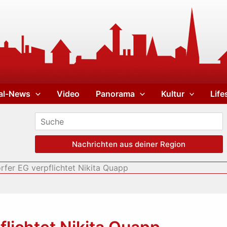
al-News
Video
Panorama
Kultur
Life
Nachrichten aus deiner Region
rfer EG verpflichtet Nikita Quapp