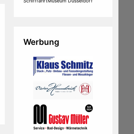
SchifffahrtMuseum Düsseldorf
Werbung