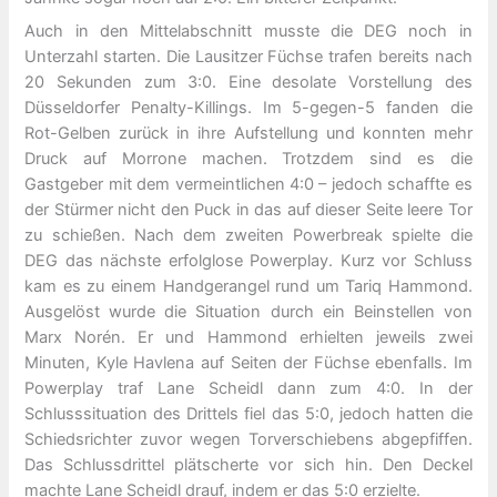
Auch in den Mittelabschnitt musste die DEG noch in
Unterzahl starten. Die Lausitzer Füchse trafen bereits nach
20 Sekunden zum 3:0. Eine desolate Vorstellung des
Düsseldorfer Penalty-Killings. Im 5-gegen-5 fanden die
Rot-Gelben zurück in ihre Aufstellung und konnten mehr
Druck auf Morrone machen. Trotzdem sind es die
Gastgeber mit dem vermeintlichen 4:0 – jedoch schaffte es
der Stürmer nicht den Puck in das auf dieser Seite leere Tor
zu schießen. Nach dem zweiten Powerbreak spielte die
DEG das nächste erfolglose Powerplay. Kurz vor Schluss
kam es zu einem Handgerangel rund um Tariq Hammond.
Ausgelöst wurde die Situation durch ein Beinstellen von
Marx Norén. Er und Hammond erhielten jeweils zwei
Minuten, Kyle Havlena auf Seiten der Füchse ebenfalls. Im
Powerplay traf Lane Scheidl dann zum 4:0. In der
Schlusssituation des Drittels fiel das 5:0, jedoch hatten die
Schiedsrichter zuvor wegen Torverschiebens abgepfiffen.
Das Schlussdrittel plätscherte vor sich hin. Den Deckel
machte Lane Scheidl drauf, indem er das 5:0 erzielte.