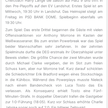
Chefcoach Harry Lange die Saison auf Platz 9 und trifft in
den Pre-Playoffs auf den EV Landshut. Erstes Spiel ist am
Mittwoch, 19:30 Uhr in Landshut. Das Heimspiel steigt am
Freitag im PSD BANK DOME. Spielbeginn ebenfalls um
19:30 Uhr.
Zum Spiel: Das erste Drittel begannen die Gäste mit vielen
Offensivaktionen vor Anthony Morrone im Kasten der
Weißwasseraner. Bis zum ersten Powerbreak war das Spiel
beider Mannschaften sehr zerfahren. In der zehnten
Spielminute durfte die DEG erstmals ihr Überzahlspiel unter
Beweis stellen: Die größte Chance der zwei Minuten wurde
durch Michael Clarke vergeben, der im Slot zum freien
Schuss kam, aber nur Morrone traf. Kurz darauf schickten
die Schiedsrichter Erik Bradford wegen eines Stockschlags
in die Kühlbox. Während des Powerplays musste Nieleck
nach einem Bandencheck von Luca Tosto das Eis
verlassen. Als Konsequenz erhielt Tosto eine Fünf-
Minuten-Strafe. In doppelter Überzahl trafen die Gastgeber
zur 1:0-Führung (18:05). Kurz vor Schluss erhöhte Charlie
Jahnke sogar noch auf 2:0. Ein bitterer Zeitpunkt.