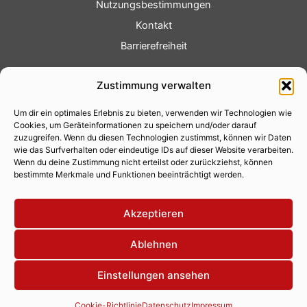
Nutzungsbestimmungen
Kontakt
Barrierefreiheit
Service
Zustimmung verwalten
Fotoservice
Um dir ein optimales Erlebnis zu bieten, verwenden wir Technologien wie
Videoservice
Cookies, um Geräteinformationen zu speichern und/oder darauf
Werbung
zuzugreifen. Wenn du diesen Technologien zustimmst, können wir Daten
wie das Surfverhalten oder eindeutige IDs auf dieser Website verarbeiten.
Contenterstellung
Wenn du deine Zustimmung nicht erteilst oder zurückziehst, können
bestimmte Merkmale und Funktionen beeinträchtigt werden.
Lokalnachrichten
Lokalfernsehen
Akzeptieren
Eventkalender
Ablehnen
Einstellungen ansehen
Copyright 2026 © Xity Online GmbH
Cookie-Richtlinie
Datenschutz
Impressum