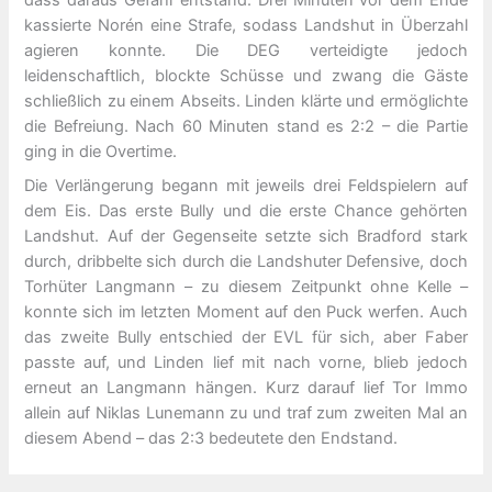
dass daraus Gefahr entstand. Drei Minuten vor dem Ende
kassierte Norén eine Strafe, sodass Landshut in Überzahl
agieren konnte. Die DEG verteidigte jedoch
leidenschaftlich, blockte Schüsse und zwang die Gäste
schließlich zu einem Abseits. Linden klärte und ermöglichte
die Befreiung. Nach 60 Minuten stand es 2:2 – die Partie
ging in die Overtime.
Die Verlängerung begann mit jeweils drei Feldspielern auf
dem Eis. Das erste Bully und die erste Chance gehörten
Landshut. Auf der Gegenseite setzte sich Bradford stark
durch, dribbelte sich durch die Landshuter Defensive, doch
Torhüter Langmann – zu diesem Zeitpunkt ohne Kelle –
konnte sich im letzten Moment auf den Puck werfen. Auch
das zweite Bully entschied der EVL für sich, aber Faber
passte auf, und Linden lief mit nach vorne, blieb jedoch
erneut an Langmann hängen. Kurz darauf lief Tor Immo
allein auf Niklas Lunemann zu und traf zum zweiten Mal an
diesem Abend – das 2:3 bedeutete den Endstand.