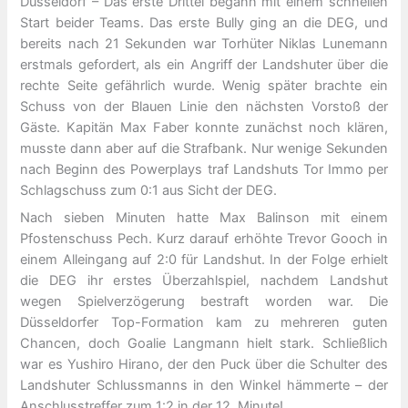
Düsseldorf – Das erste Drittel begann mit einem schnellen
Start beider Teams. Das erste Bully ging an die DEG, und
bereits nach 21 Sekunden war Torhüter Niklas Lunemann
erstmals gefordert, als ein Angriff der Landshuter über die
rechte Seite gefährlich wurde. Wenig später brachte ein
Schuss von der Blauen Linie den nächsten Vorstoß der
Gäste. Kapitän Max Faber konnte zunächst noch klären,
musste dann aber auf die Strafbank. Nur wenige Sekunden
nach Beginn des Powerplays traf Landshuts Tor Immo per
Schlagschuss zum 0:1 aus Sicht der DEG.
Nach sieben Minuten hatte Max Balinson mit einem
Pfostenschuss Pech. Kurz darauf erhöhte Trevor Gooch in
einem Alleingang auf 2:0 für Landshut. In der Folge erhielt
die DEG ihr erstes Überzahlspiel, nachdem Landshut
wegen Spielverzögerung bestraft worden war. Die
Düsseldorfer Top-Formation kam zu mehreren guten
Chancen, doch Goalie Langmann hielt stark. Schließlich
war es Yushiro Hirano, der den Puck über die Schulter des
Landshuter Schlussmanns in den Winkel hämmerte – der
Anschlusstreffer zum 1:2 in der 12. Minute!