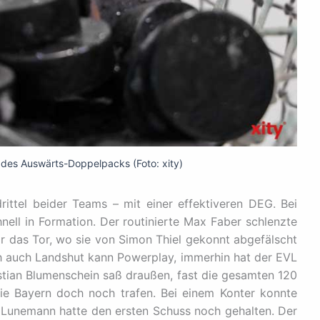
 des Auswärts-Doppelpacks (Foto: xity)
ittel beider Teams – mit einer effektiveren DEG. Bei
nell in Formation. Der routinierte Max Faber schlenzte
r das Tor, wo sie von Simon Thiel gekonnt abgefälscht
h auch Landshut kann Powerplay, immerhin hat der EVL
istian Blumenschein saß draußen, fast die gesamten 120
ie Bayern doch noch trafen. Bei einem Konter konnte
 Lunemann hatte den ersten Schuss noch gehalten. Der