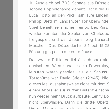
1:1-Ausgleich bei 7:03. Schade aus Düssel
schöne Doppelchance gehabt. Doch die D
Luca Tosto an den Puck, sah Ture Linde
Philipp Dietl im Landshuter Tor überwinde
Spiel behielt sein hohes Tempo bei. Kur
wieder konnten die Spieler von Chefcoa
freigespielt und der Japaner zog beherz
Maschen. Das Düsseldorfer 3:1 bei 19:28
Führung ging es in die erste Pause.
Das zweite Drittel verlief ähnlich spekta
erwischten. Wieder war es ein Powerplay,
Minuten waren gespielt, als ein Schus
Torschütze war David Stieler (22:45). Ni
dieses Mal ausnahmsweise nicht mit dem S
einem Abpraller aus kurzer Distanz einsch
nun wieder mehr Druck aufbaute. Lenny Boos
nicht überwinden. Dann die dritte Überz
Dieses Mal war es Tosto, der freigespielt