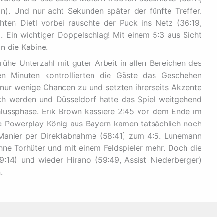
). Und nur acht Sekunden später der fünfte Treffer.
ten Dietl vorbei rauschte der Puck ins Netz (36:19,
l. Ein wichtiger Doppelschlag! Mit einem 5:3 aus Sicht
n die Kabine.
rühe Unterzahl mit guter Arbeit in allen Bereichen des
en Minuten kontrollierten die Gäste das Geschehen
nur wenige Chancen zu und setzten ihrerseits Akzente
ch werden und Düsseldorf hatte das Spiel weitgehend
chlussphase. Erik Brown kassiere 2:45 vor dem Ende im
die Powerplay-König aus Bayern kamen tatsächlich noch
o-Manier per Direktabnahme (58:41) zum 4:5. Lunemann
ne Torhüter und mit einem Feldspieler mehr. Doch die
:14) und wieder Hirano (59:49, Assist Niederberger)
.