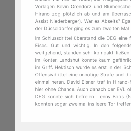
Vorlagen Kevin Orendorz und Blumenschein
Hirano zog plötzlich ab und am überrasch
Assist Niederberger). War es Abseits? Ega
der Düsseldorfer ging es zum zweiten Mal i
Im Schlussdrittel überstand die DEG eine f
Eises. Gut und wichtig! In den folgend
weitgehend, standen sehr kompakt, ließen 
im Konter. Landshut konnte kaum gefährli
im Griff. Hektisch wurde es erst in der S
Offensivdrittel eine unnötige Strafe und 
einmal heran. David Elsner traf in Hiran
hier ohne Chance. Auch danach der EVL oh
DEG konnte sich befreien. Lenny Boos (59
konnten sogar zweimal ins leere Tor treffen