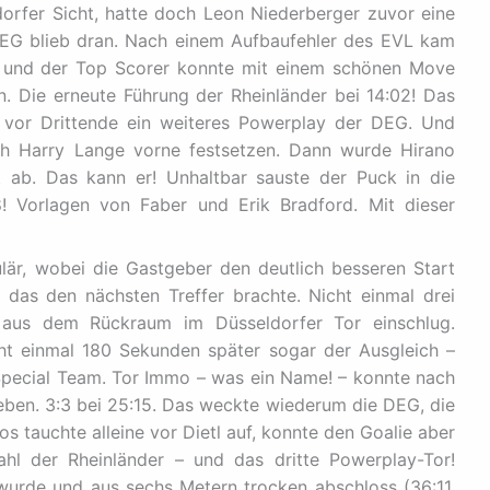
dorfer Sicht, hatte doch Leon Niederberger zuvor eine
EG blieb dran. Nach einem Aufbaufehler des EVL kam
n und der Top Scorer konnte mit einem schönen Move
n. Die erneute Führung der Rheinländer bei 14:02! Das
z vor Drittende ein weiteres Powerplay der DEG. Und
ch Harry Lange vorne festsetzen. Dann wurde Hirano
t ab. Das kann er! Unhaltbar sauste der Puck in die
! Vorlagen von Faber und Erik Bradford. Mit dieser
kulär, wobei die Gastgeber den deutlich besseren Start
 das den nächsten Treffer brachte. Nicht einmal drei
s aus dem Rückraum im Düsseldorfer Tor einschlug.
cht einmal 180 Sekunden später sogar der Ausgleich –
pecial Team. Tor Immo – was ein Name! – konnte nach
ieben. 3:3 bei 25:15. Das weckte wiederum die DEG, die
 tauchte alleine vor Dietl auf, konnte den Goalie aber
ahl der Rheinländer – und das dritte Powerplay-Tor!
 wurde und aus sechs Metern trocken abschloss (36:11,