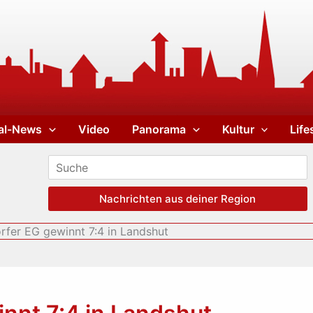
al-News
Video
Panorama
Kultur
Life
Nachrichten aus deiner Region
rfer EG gewinnt 7:4 in Landshut