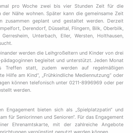
inmal pro Woche zwei bis vier Stunden Zeit für die
 in der Nähe wohnen. Später kann die gemeinsame Zeit
en zusammen geplant und gestaltet werden. Derzeit
elfort, Derendorf, Düsseltal, Flingern, Bilk, Oberbilk,
, Gerresheim, Unterbach, Eller, Wersten, Holthausen,
sucht.
teinander werden die Leihgroßeltern und Kinder von drei
-pädagoginnen begleitet und unterstützt. Jeden Monat
s Treffen statt, zudem werden auf regelmäßigen
e Hilfe am Kind“, „Frühkindliche Mediennutzung“ oder
agen können telefonisch unter 0211-8996969 oder per
stellt werden.
n Engagement bieten sich als „Spielplatzpatin“ und
sam für Seniorinnen und Senioren“. Für das Engagement
einer Ehrenamtskarte, mit der zahlreiche Angebote
Einrichtungen vergünstigt genutzt werden können.