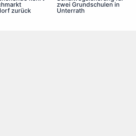
chmarkt
zwei Grundschulen in
orf zurück
Unterrath