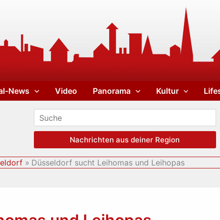
al-News
Video
Panorama
Kultur
Life
Nachrichten aus deiner Region
eldorf
Düsseldorf sucht Leihomas und Leihopas