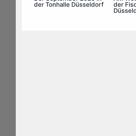
der Fis
der Tonhalle Düsseldorf
Düsseld