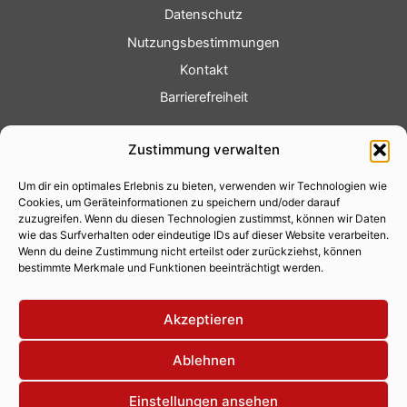
Datenschutz
Nutzungsbestimmungen
Kontakt
Barrierefreiheit
Service
Zustimmung verwalten
Fotoservice
Um dir ein optimales Erlebnis zu bieten, verwenden wir Technologien wie
Videoservice
Cookies, um Geräteinformationen zu speichern und/oder darauf
Werbung
zuzugreifen. Wenn du diesen Technologien zustimmst, können wir Daten
wie das Surfverhalten oder eindeutige IDs auf dieser Website verarbeiten.
Contenterstellung
Wenn du deine Zustimmung nicht erteilst oder zurückziehst, können
bestimmte Merkmale und Funktionen beeinträchtigt werden.
Lokalnachrichten
Lokalfernsehen
Akzeptieren
Eventkalender
Ablehnen
Einstellungen ansehen