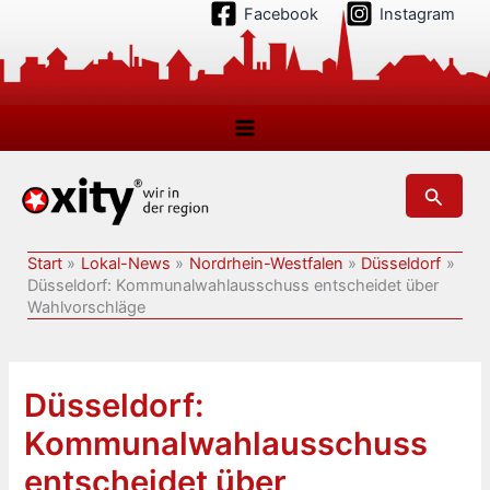
Zum
Facebook
Instagram
Inhalt
springen
Suchen
Start
Lokal-News
Nordrhein-Westfalen
Düsseldorf
Düsseldorf: Kommunalwahlausschuss entscheidet über
Wahlvorschläge
Düsseldorf:
Kommunalwahlausschuss
entscheidet über