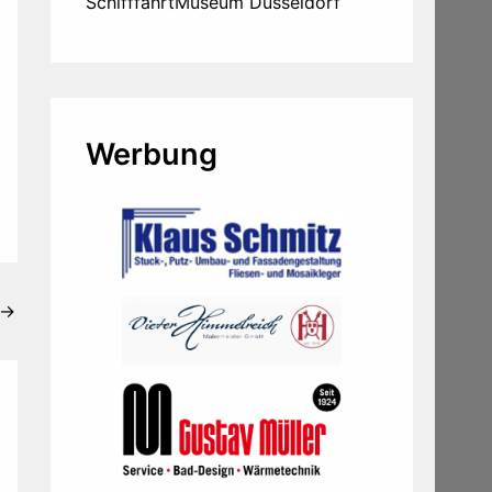
SchifffahrtMuseum Düsseldorf
Werbung
→