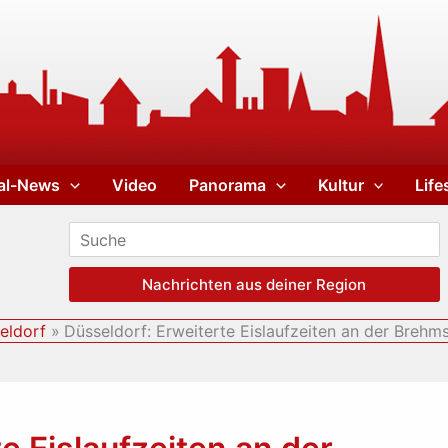
al-News
Video
Panorama
Kultur
Life
Nachrichten aus deiner Region
eldorf
Düsseldorf: Erweiterte Eislaufzeiten an der Brehm