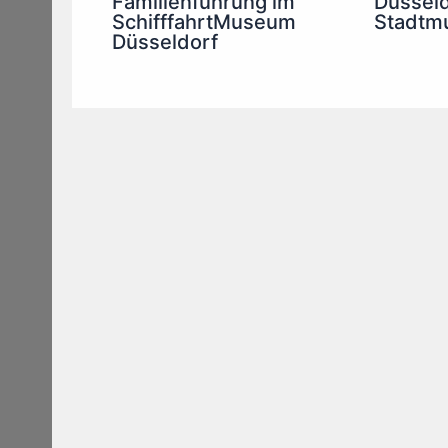
Familienführung im
Düsseld
SchifffahrtMuseum
Stadtm
Düsseldorf