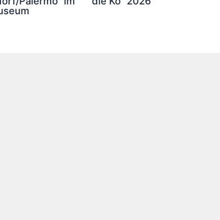
die Kö“ 2026
orf/Palermo“ im
useum