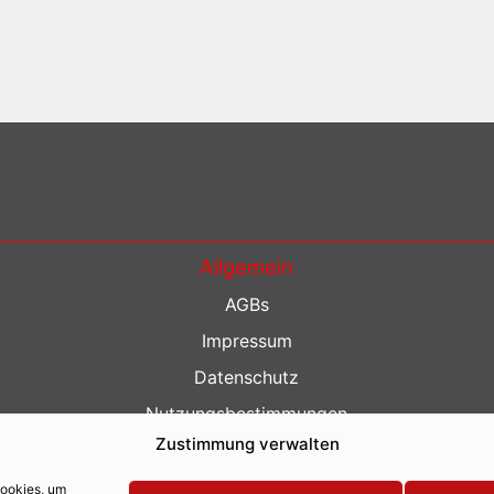
Allgemein
AGBs
Impressum
Datenschutz
Nutzungsbestimmungen
Zustimmung verwalten
Kontakt
Barrierefreiheit
Cookies, um