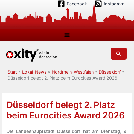
Zum
Facebook
Instagram
Inhalt
springen
Suchen
Start
Lokal-News
Nordrhein-Westfalen
Düsseldorf
Düsseldorf belegt 2. Platz beim Eurocities Award 2026
Düsseldorf belegt 2. Platz
beim Eurocities Award 2026
Die Landeshauptstadt Düsseldorf hat am Dienstag, 9.