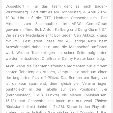
Düsseldorf – Für das Team geht es nach Baden-
Württemberg. Dort trifft es am Donnerstag, 4. April 2024,
19:00 Uhr auf die TTF Liebherr Ochsenhausen. Das
Hinspiel zum Saisonauftakt im ARAG CenterCourt
gewannen Timo Boll, Anton Källberg und Dang Qiu mit 3:1.
Die einzige Niederlage erlitt Boll gegen Can Akkuzu knapp
mit 2:3. Fest steht, dass der 43-Jährige auch beim
Auswärtsspiel dabei sein und die Mannschaft anführen
wird. Welche Teamkollegen an seiner Seite aufgeboten
werden, entscheidet Cheftrainer Danny Heister kurzfristig.
Auch wenn die Tischtennisfreunde momentan nur auf dem
achten Tabellenplatz stehen, kämpfen sie noch um einen
der begehrten Play-off-Plätze. Das Rennen um Rang vier
ist denkbar spannend, denn gleich vier Vereine liegen
punktgleich in der Tabelle auf den Positionen vier
(Bergneustadt, 16:18 Punkte) bis sieben (Mühlhausen,
16:18) und Ochsenhausen lauert mit nur zwei Zählern
Rückstand direkt dahinter (14:18). Sicher in den Play-offs
stehen bisher lediglich Saarbrücken und Düsseldorf, Bad