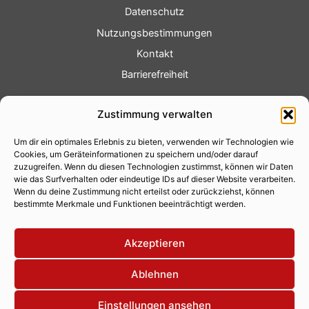
Datenschutz
Nutzungsbestimmungen
Kontakt
Barrierefreiheit
Service
Zustimmung verwalten
Fotoservice
Um dir ein optimales Erlebnis zu bieten, verwenden wir Technologien wie
Videoservice
Cookies, um Geräteinformationen zu speichern und/oder darauf
Werbung
zuzugreifen. Wenn du diesen Technologien zustimmst, können wir Daten
wie das Surfverhalten oder eindeutige IDs auf dieser Website verarbeiten.
Contenterstellung
Wenn du deine Zustimmung nicht erteilst oder zurückziehst, können
bestimmte Merkmale und Funktionen beeinträchtigt werden.
Lokalnachrichten
Lokalfernsehen
Akzeptieren
Eventkalender
Ablehnen
Einstellungen ansehen