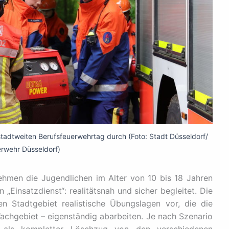
tadtweiten Berufsfeuerwehrtag durch (Foto: Stadt Düsseldorf/
rwehr Düsseldorf)
hmen die Jugendlichen im Alter von 10 bis 18 Jahren
„Einsatzdienst“: realitätsnah und sicher begleitet. Die
en Stadtgebiet realistische Übungslagen vor, die die
chgebiet – eigenständig abarbeiten. Je nach Szenario