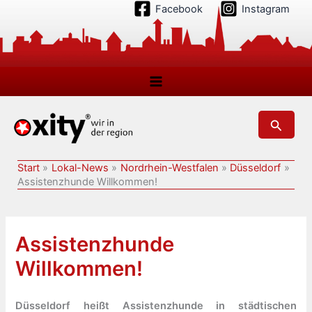
Zum
Facebook
Instagram
Inhalt
springen
Suchen
Start
Lokal-News
Nordrhein-Westfalen
Düsseldorf
Assistenzhunde Willkommen!
Assistenzhunde
Willkommen!
Düsseldorf heißt Assistenzhunde in städtischen