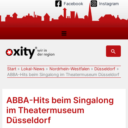
Zum
Facebook
Instagram
Inhalt
springen
Suchen
Start
Lokal-News
Nordrhein-Westfalen
Düsseldorf
ABBA-Hits beim Singalong im Theatermuseum Düsseldorf
ABBA-Hits beim Singalong
im Theatermuseum
Düsseldorf