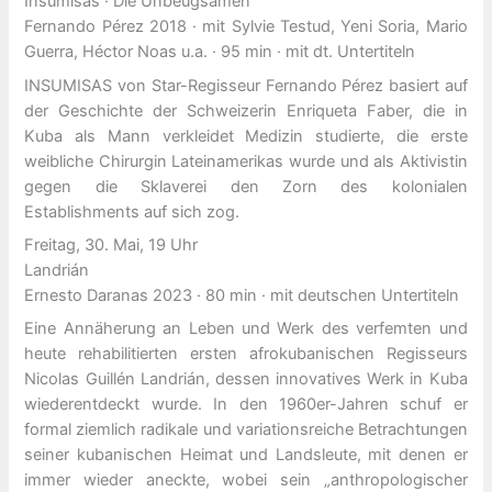
Insumisas · Die Unbeugsamen
Fernando Pérez 2018 · mit Sylvie Testud, Yeni Soria, Mario
Guerra, Héctor Noas u.a. · 95 min · mit dt. Untertiteln
INSUMISAS von Star-Regisseur Fernando Pérez basiert auf
der Geschichte der Schweizerin Enriqueta Faber, die in
Kuba als Mann verkleidet Medizin studierte, die erste
weibliche Chirurgin Lateinamerikas wurde und als Aktivistin
gegen die Sklaverei den Zorn des kolonialen
Establishments auf sich zog.
Freitag, 30. Mai, 19 Uhr
Landrián
Ernesto Daranas 2023 · 80 min · mit deutschen Untertiteln
Eine Annäherung an Leben und Werk des verfemten und
heute rehabilitierten ersten afrokubanischen Regisseurs
Nicolas Guillén Landrián, dessen innovatives Werk in Kuba
wiederentdeckt wurde. In den 1960er-Jahren schuf er
formal ziemlich radikale und variationsreiche Betrachtungen
seiner kubanischen Heimat und Landsleute, mit denen er
immer wieder aneckte, wobei sein „anthropologischer