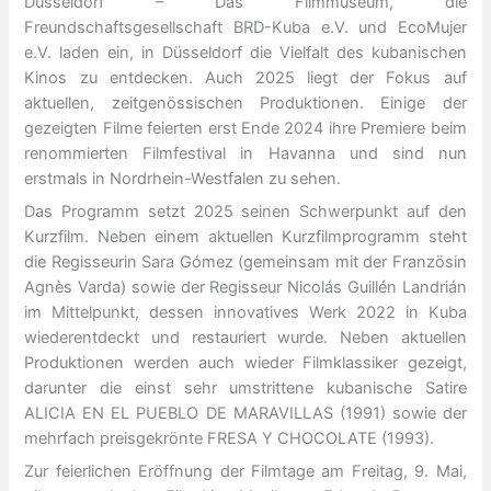
Düsseldorf – Das Filmmuseum, die
Freundschaftsgesellschaft BRD-Kuba e.V. und EcoMujer
e.V. laden ein, in Düsseldorf die Vielfalt des kubanischen
Kinos zu entdecken. Auch 2025 liegt der Fokus auf
aktuellen, zeitgenössischen Produktionen. Einige der
gezeigten Filme feierten erst Ende 2024 ihre Premiere beim
renommierten Filmfestival in Havanna und sind nun
erstmals in Nordrhein-Westfalen zu sehen.
Das Programm setzt 2025 seinen Schwerpunkt auf den
Kurzfilm. Neben einem aktuellen Kurzfilmprogramm steht
die Regisseurin Sara Gómez (gemeinsam mit der Französin
Agnès Varda) sowie der Regisseur Nicolás Guillén Landrián
im Mittelpunkt, dessen innovatives Werk 2022 in Kuba
wiederentdeckt und restauriert wurde. Neben aktuellen
Produktionen werden auch wieder Filmklassiker gezeigt,
darunter die einst sehr umstrittene kubanische Satire
ALICIA EN EL PUEBLO DE MARAVILLAS (1991) sowie der
mehrfach preisgekrönte FRESA Y CHOCOLATE (1993).
Zur feierlichen Eröffnung der Filmtage am Freitag, 9. Mai,