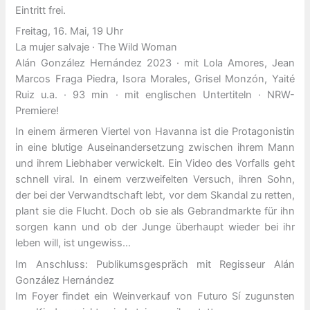
Eintritt frei.
Freitag, 16. Mai, 19 Uhr
La mujer salvaje · The Wild Woman
Alán González Hernández 2023 · mit Lola Amores, Jean
Marcos Fraga Piedra, Isora Morales, Grisel Monzón, Yaité
Ruiz u.a. · 93 min · mit englischen Untertiteln · NRW-
Premiere!
In einem ärmeren Viertel von Havanna ist die Protagonistin
in eine blutige Auseinandersetzung zwischen ihrem Mann
und ihrem Liebhaber verwickelt. Ein Video des Vorfalls geht
schnell viral. In einem verzweifelten Versuch, ihren Sohn,
der bei der Verwandtschaft lebt, vor dem Skandal zu retten,
plant sie die Flucht. Doch ob sie als Gebrandmarkte für ihn
sorgen kann und ob der Junge überhaupt wieder bei ihr
leben will, ist ungewiss…
Im Anschluss: Publikumsgespräch mit Regisseur Alán
González Hernández
Im Foyer findet ein Weinverkauf von Futuro Sí zugunsten