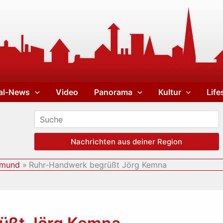
al-News
Video
Panorama
Kultur
Life
Nachrichten aus deiner Region
tmund
Ruhr-Handwerk begrüßt Jörg Kemna