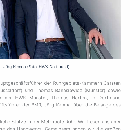
t Jörg Kemna (Foto: HWK Dortmund)
uptgeschäftsführer der Ruhrgebiets-Kammern Carsten
Düsseldorf) und Thomas Banasiewicz (Münster) sowie
hrer der HWK Münster, Thomas Harten, in Dortmund
tsführer der BMR, Jörg Kemna, über die Belange des
liche Stütze in der Metropole Ruhr. Wir freuen uns über
age des Handwerks. Gemeinsam haben wir die großen