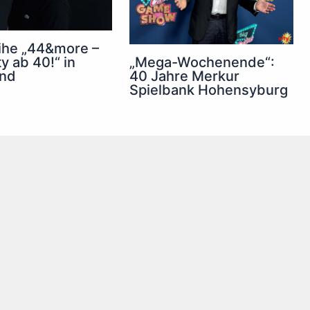
ihe „44&more –
„Mega-Wochenende“:
y ab 40!“ in
40 Jahre Merkur
nd
Spielbank Hohensyburg