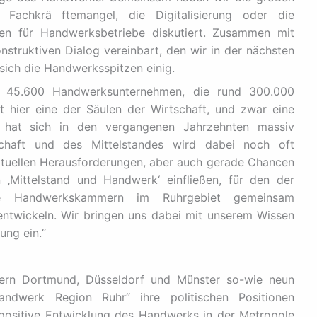
achkrä ftemangel, die Digitalisierung oder die
hen für Handwerksbetriebe diskutiert. Zusammen mit
truktiven Dialog vereinbart, den wir in der nächsten
 sich die Handwerksspitzen einig.
r 45.600 Handwerksunternehmen, die rund 300.000
 hier eine der Säulen der Wirtschaft, und zwar eine
on hat sich in den vergangenen Jahrzehnten massiv
tschaft und des Mittelstandes wird dabei noch oft
ktuellen Herausforderungen, aber auch gerade Chancen
‚Mittelstand und Handwerk‘ einfließen, für den der
e Handwerkskammern im Ruhrgebiet gemeinsam
ntwickeln. Wir bringen uns dabei mit unserem Wissen
ung ein.“
ern Dortmund, Düsseldorf und Münster so-wie neun
ndwerk Region Ruhr“ ihre politischen Positionen
positive Entwicklung des Handwerks in der Metropole