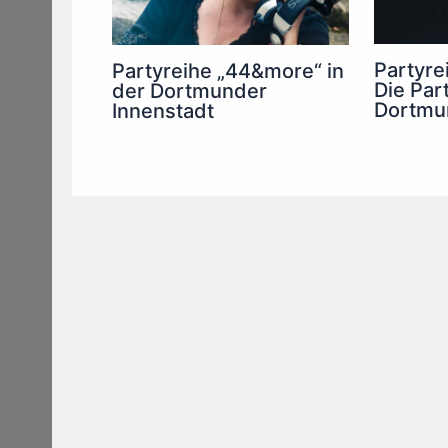
Partyre
Partyreihe „44&more“ in
Die Part
der Dortmunder
Dortmu
Innenstadt