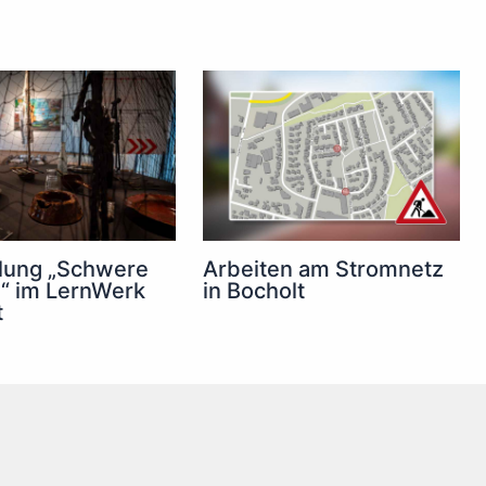
lung „Schwere
Arbeiten am Stromnetz
e“ im LernWerk
in Bocholt
t