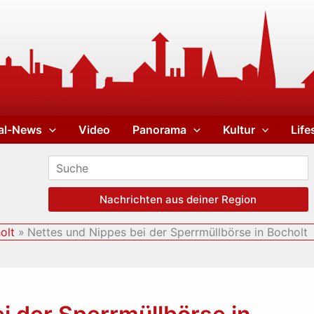
al-News
Video
Panorama
Kultur
Life
Nachrichten aus deiner Region
olt
Nettes und Nippes bei der Sperrmüllbörse in Bocholt