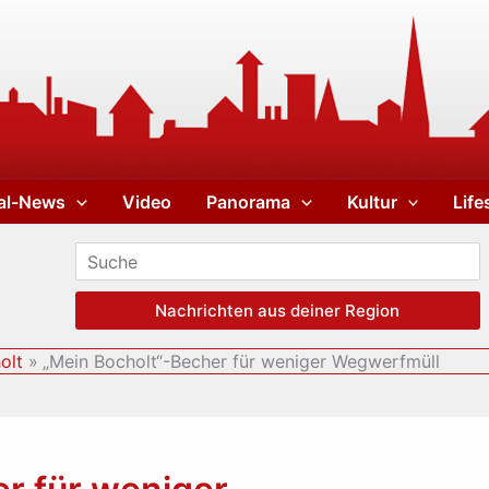
al-News
Video
Panorama
Kultur
Life
Nachrichten aus deiner Region
olt
„Mein Bocholt“-Becher für weniger Wegwerfmüll